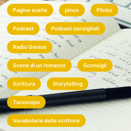
Pagine scelte
pinco
Plinko
Podcast
Podcast consigliati
Radio Genius
Scene di un romanzo
Sconsigli
Scrittura
Storytelling
Taroscopo
Vocabolario dello scrittore