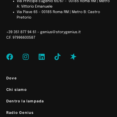
Via Principe Eugenio 65/67 – 00185 Roma RM |
Metro
A: Vittorio Emanuele
Via Piave 65 – 00185 Roma RM | Metro B: Castro
Pretorio
+39 351 877 94 61 –
genius@storygenius.it
C.F. 97996600587
Dove
Chi siamo
Dentro la lampada
Radio Genius