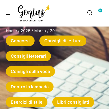
0
Home
/
2025
/
Marzo
/ 29
Concorsi
Consigli di lettura
Consigli letterari
Consigli sulla voce
Dentro la lampada
Esercizi di stile
Libri consigliati